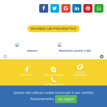
RICHIEDI UN PREVENTIVO
Adesivi
Manifesti, poster e 6x3
Ro
Grafica
Facebook
Roberto.bisogno
Metelliana
+39 0894456407
Questo sito utilizza cookie tecnici per il suo corretto
© 2016. ONEPRINT. ALL RIGHTS RESERVED.
funzionamento
Ho capito!
P.IVA: 03906350651