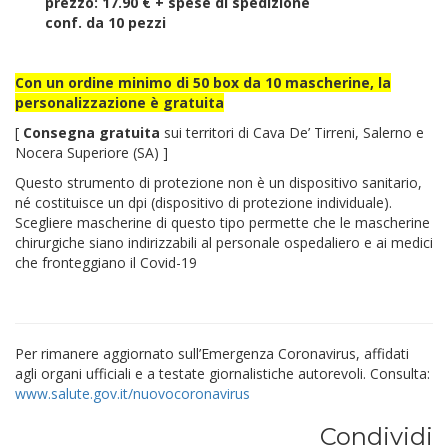
prezzo: 17.90 € + spese di spedizione
conf. da 10 pezzi
Con un ordine minimo di 50 box da 10 mascherine, la
personalizzazione è gratuita
[
Consegna gratuita
sui territori di Cava De’ Tirreni, Salerno e
Nocera Superiore (SA) ]
Questo strumento di protezione non è un dispositivo sanitario,
né costituisce un dpi (dispositivo di protezione individuale).
Scegliere mascherine di questo tipo permette che le mascherine
chirurgiche siano indirizzabili al personale ospedaliero e ai medici
che fronteggiano il Covid-19
Per rimanere aggiornato sull’Emergenza Coronavirus, affidati
agli organi ufficiali e a testate giornalistiche autorevoli. Consulta:
www.salute.gov.it/nuovocoronavirus
Condividi