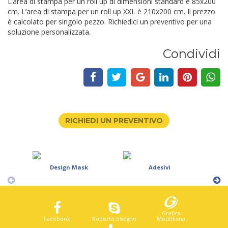
L’area di stampa per un roll up di dimensioni standard è 85x200
cm. L’area di stampa per un roll up XXL è 210x200 cm. Il prezzo
è calcolato per singolo pezzo. Richiedici un preventivo per una
soluzione personalizzata.
Condividi
RICHIEDI UN PREVENTIVO
Design Mask
Adesivi
Mani
Grafica
Facebook
Roberto.bisogno
Metelliana